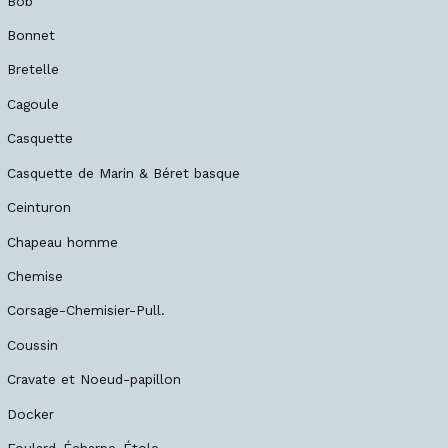
Bob
Bonnet
Bretelle
Cagoule
Casquette
Casquette de Marin & Béret basque
Ceinturon
Chapeau homme
Chemise
Corsage-Chemisier-Pull.
Coussin
Cravate et Noeud-papillon
Docker
Foulard-Écharpe-Étole