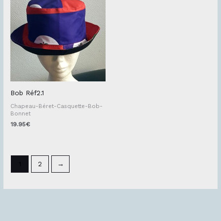
Bob Réf2.1
Chapeau-Béret-Casquette-Bob-
Bonnet
19.95
€
1
2
→