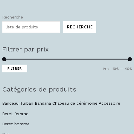
Recherche
P
P
r
r
RECHERCHE
i
i
x
x
Filtrer par prix
i
a
n
x
FILTRER
Prix :
10€
—
40€
Catégories de produits
Bandeau Turban Bandana Chapeau de cérémonie Accessoire
Béret femme
Béret homme