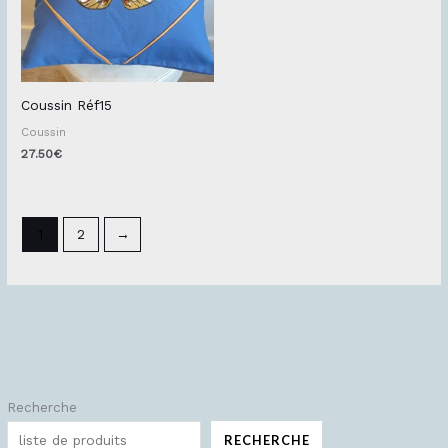
Coussin Réf15
Coussin
27.50
€
1
2
→
Recherche
P
P
r
r
RECHERCHE