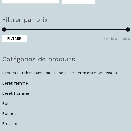
i
i
x
x
Filtrer par prix
i
a
n
x
FILTRER
Prix :
10€
—
30€
Catégories de produits
Bandeau Turban Bandana Chapeau de cérémonie Accessoire
Béret femme
Béret homme
Bob
Bonnet
Bretelle