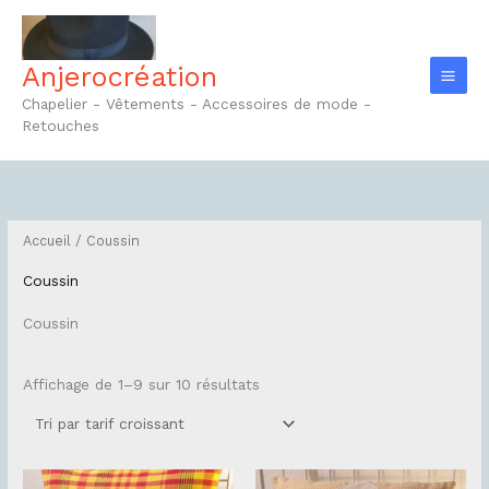
Aller
au
contenu
Anjerocréation
Chapelier - Vêtements - Accessoires de mode -
Retouches
Trié
par
prix
croissant
Accueil
/ Coussin
Coussin
Coussin
Affichage de 1–9 sur 10 résultats