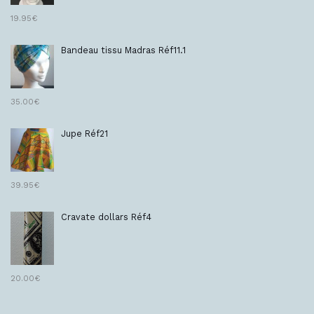
19.95
€
Bandeau tissu Madras Réf11.1
35.00
€
Jupe Réf21
39.95
€
Cravate dollars Réf4
20.00
€