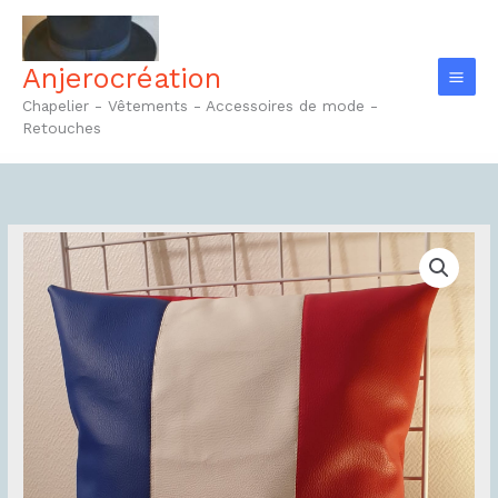
Aller
au
contenu
Anjerocréation
Chapelier - Vêtements - Accessoires de mode -
Retouches
quantité
de
Coussin
Réf4