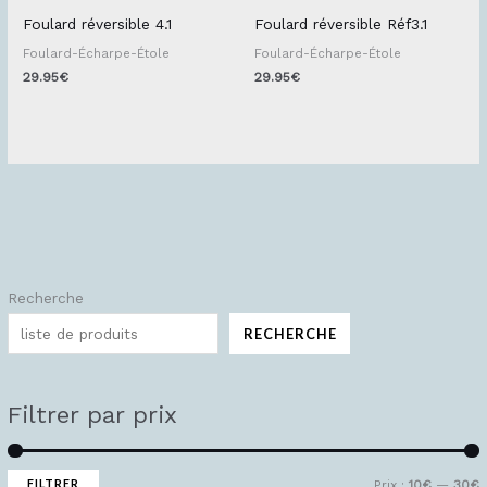
Foulard réversible 4.1
Foulard réversible Réf3.1
Foulard-Écharpe-Étole
Foulard-Écharpe-Étole
29.95
€
29.95
€
Recherche
P
P
r
r
RECHERCHE
i
i
x
x
Filtrer par prix
i
a
n
x
FILTRER
Prix :
10€
—
30€