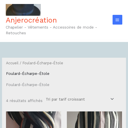
Aller
au
contenu
Anjerocréation
Chapelier - Vêtements - Accessoires de mode -
Retouches
Trié
par
prix
croissant
Accueil
/ Foulard-Écharpe-Étole
Foulard-Écharpe-Étole
Foulard-Écharpe-Étole
4 résultats affichés