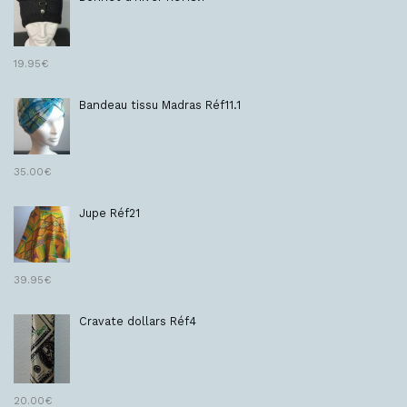
19.95
€
Bandeau tissu Madras Réf11.1
35.00
€
Jupe Réf21
39.95
€
Cravate dollars Réf4
20.00
€