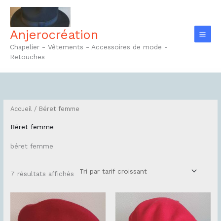
Aller
au
contenu
Anjerocréation
Chapelier - Vêtements - Accessoires de mode -
Retouches
Trié
par
prix
croissant
Accueil
/ Béret femme
Béret femme
béret femme
7 résultats affichés