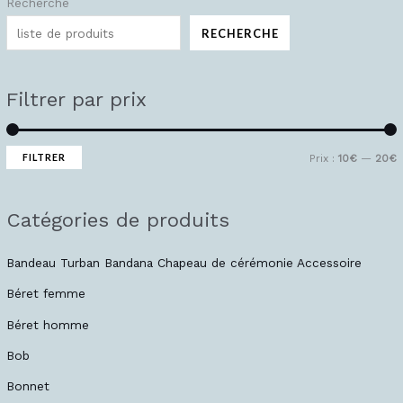
Recherche
P
P
r
r
RECHERCHE
i
i
x
x
Filtrer par prix
i
a
n
x
FILTRER
Prix :
10€
—
20€
Catégories de produits
Bandeau Turban Bandana Chapeau de cérémonie Accessoire
Béret femme
Béret homme
Bob
Bonnet