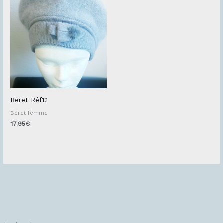
Béret Réf1.1
Béret femme
17.95
€