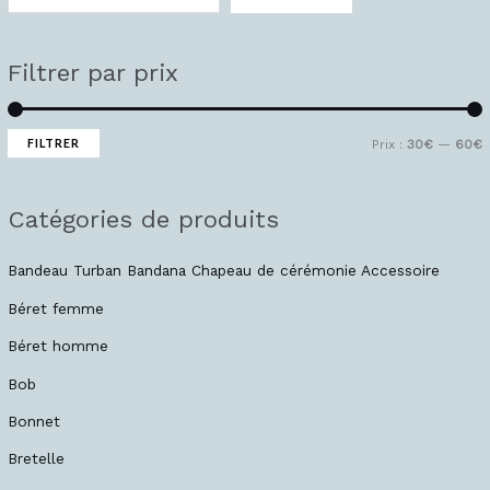
i
i
x
x
Filtrer par prix
i
a
n
x
FILTRER
Prix :
30€
—
60€
Catégories de produits
Bandeau Turban Bandana Chapeau de cérémonie Accessoire
Béret femme
Béret homme
Bob
Bonnet
Bretelle