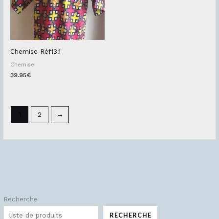
Chemise Réf13.1
Chemise
39.95
€
1
2
→
Recherche
P
P
r
r
RECHERCHE