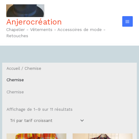
Aller
au
contenu
Anjerocréation
Chapelier - Vêtements - Accessoires de mode -
Retouches
Trié
par
prix
croissant
Accueil
/ Chemise
Chemise
Chemise
Affichage de 1–9 sur 11 résultats