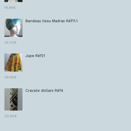
19.95
€
Bandeau tissu Madras Réf11.1
35.00
€
Jupe Réf21
39.95
€
Cravate dollars Réf4
20.00
€