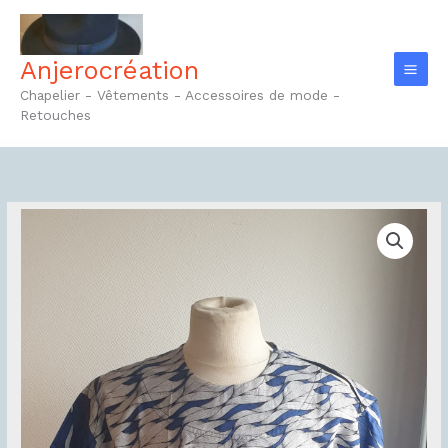
Aller
au
contenu
Anjerocréation
Chapelier - Vêtements - Accessoires de mode -
Retouches
quantité
de
Chemise
Réf9.1