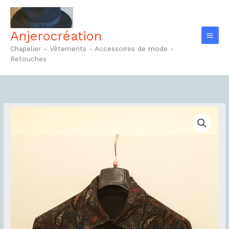
Aller
au
contenu
Anjerocréation
Chapelier - Vêtements - Accessoires de mode -
Retouches
quantité
de
Chemise
Réf4