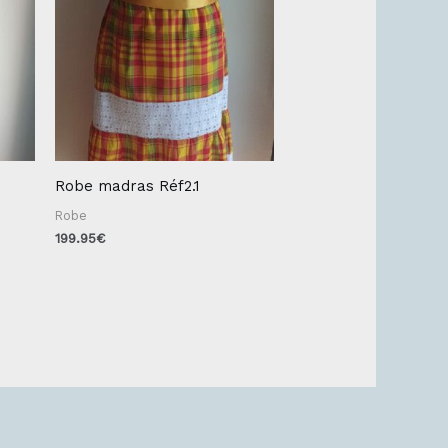
Robe madras Réf2.1
Robe
199.95
€