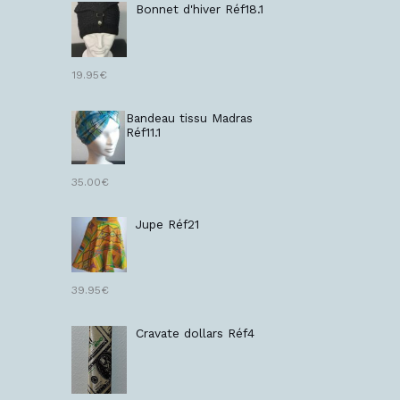
Bonnet d'hiver Réf18.1
19.95
€
Bandeau tissu Madras
Réf11.1
35.00
€
Jupe Réf21
39.95
€
Cravate dollars Réf4