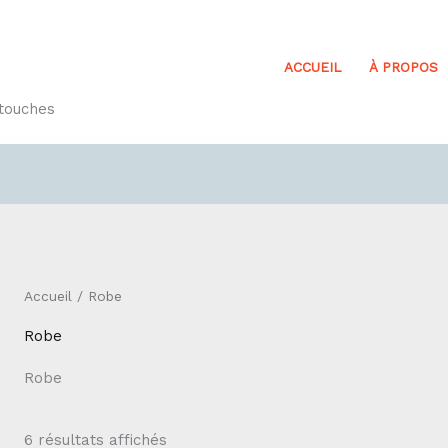
ACCUEIL
À PROPOS
etouches
Trié
par
prix
croissant
Accueil
/ Robe
Robe
Robe
6 résultats affichés