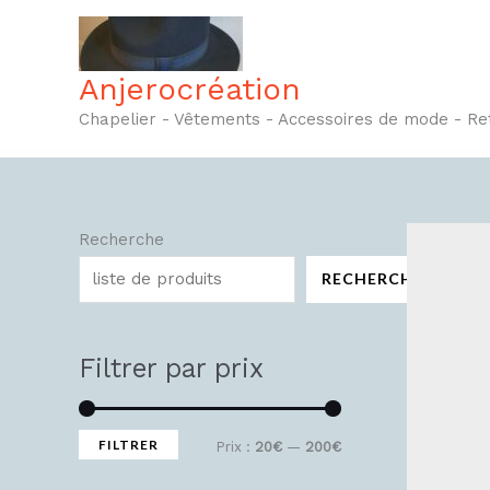
Aller
au
contenu
Anjerocréation
Chapelier - Vêtements - Accessoires de mode - R
Recherche
P
P
r
r
RECHERCHE
i
i
x
x
Filtrer par prix
m
m
i
a
n
x
FILTRER
Prix :
20€
—
200€