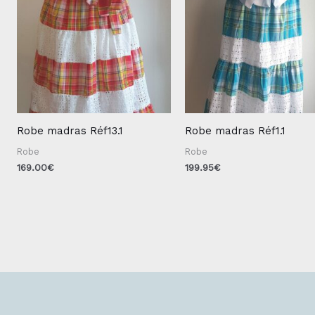
Robe madras Réf13.1
Robe madras Réf1.1
Robe
Robe
169.00
€
199.95
€