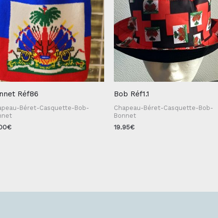
nnet Réf86
Bob Réf1.1
apeau-Béret-Casquette-Bob-
Chapeau-Béret-Casquette-Bob-
nnet
Bonnet
.00
€
19.95
€