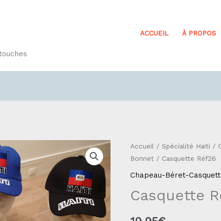
ACCUEIL
À PROPOS
etouches
quantité
Accueil
/
Spécialité Haïti
/
Bonnet
/ Casquette Réf26
de
Casquette
Chapeau-Béret-Casquet
Réf26
Casquette R