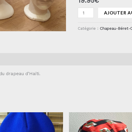
19.95
€
AJOUTER A
Catégorie :
Chapeau-Béret-
ntaires
Avis (0)
du drapeau d’Haïti.