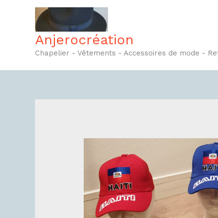
Aller
au
contenu
Anjerocréation
Chapelier - Vêtements - Accessoires de mode - R