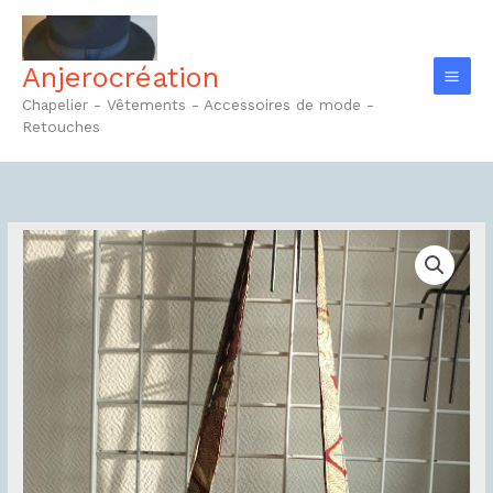
Aller
au
contenu
Anjerocréation
Chapelier - Vêtements - Accessoires de mode -
Retouches
quantité
de
Tote-
bag
Réf5.1