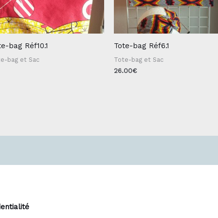
te-bag Réf10.1
Tote-bag Réf6.1
e-bag et Sac
Tote-bag et Sac
26.00
€
entialité