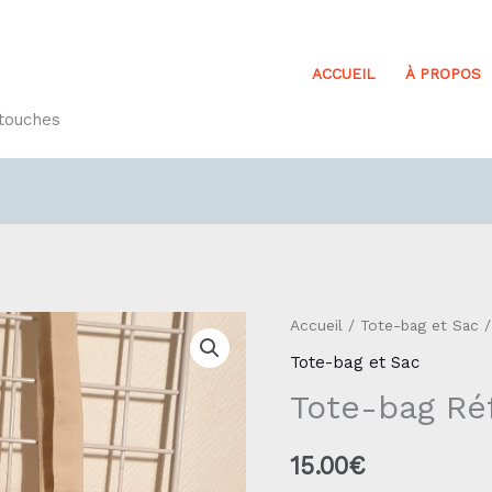
ACCUEIL
À PROPOS
etouches
quantité
Accueil
/
Tote-bag et Sac
/
de
Tote-bag et Sac
Tote-
Tote-bag Ré
bag
Réf14
15.00
€