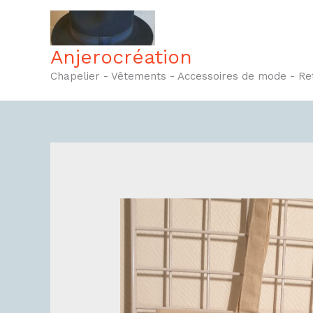
Aller
au
contenu
Anjerocréation
Chapelier - Vêtements - Accessoires de mode - R