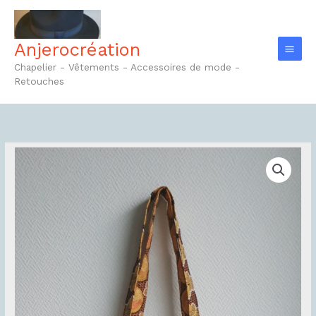
Aller
au
contenu
Anjerocréation
Chapelier - Vêtements - Accessoires de mode -
Retouches
quantité
de
Tote-
bag
Réf1.1