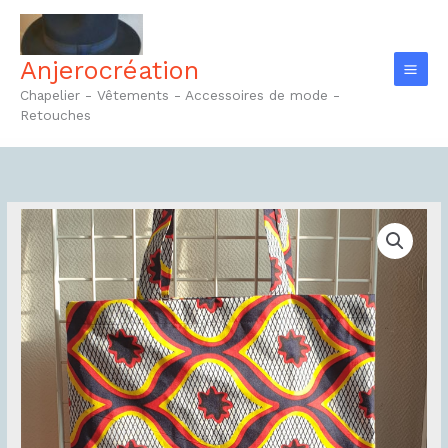
Aller
au
contenu
Anjerocréation
Chapelier - Vêtements - Accessoires de mode -
Retouches
quantité
de
Tote-
bag
Réf6.1