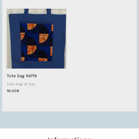
Tote bag Réf19
Tote-bag et Sac
16.00
€