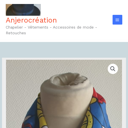
Aller
au
contenu
Anjerocréation
Chapelier - Vêtements - Accessoires de mode -
Retouches
quantité
de
Foulard
Réf82.1