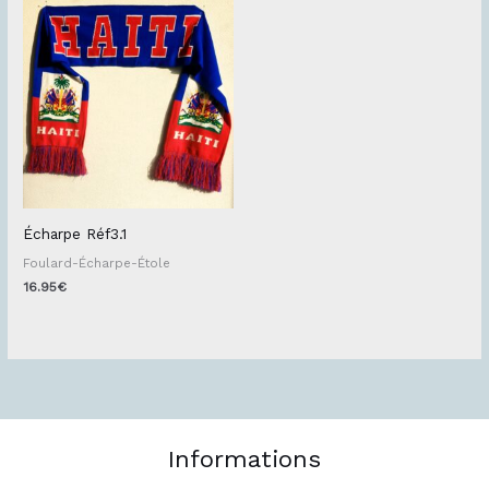
Écharpe Réf3.1
Foulard-Écharpe-Étole
16.95
€
Informations