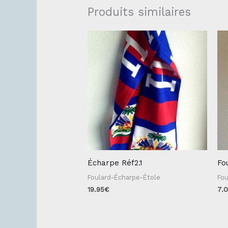
Produits similaires
Écharpe Réf2.1
Fo
Foulard-Écharpe-Étole
Fou
19.95
€
7.