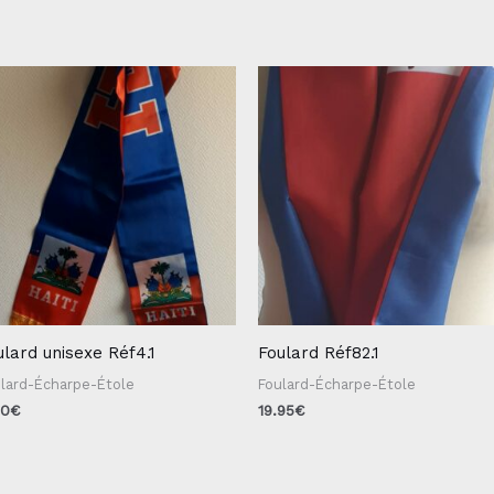
ulard unisexe Réf4.1
Foulard Réf82.1
lard-Écharpe-Étole
Foulard-Écharpe-Étole
00
€
19.95
€