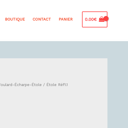
0.00
€
BOUTIQUE
CONTACT
PANIER
Foulard-Écharpe-Étole
/ Étole Réf1.1