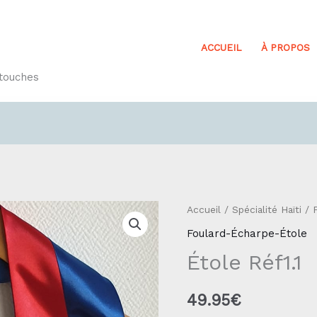
ACCUEIL
À PROPOS
etouches
quantité
Accueil
/
Spécialité Haïti
/
de
Foulard-Écharpe-Étole
Étole
Étole Réf1.1
Réf1.1
49.95
€