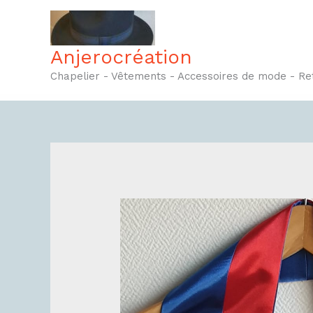
Aller
au
contenu
Anjerocréation
Chapelier - Vêtements - Accessoires de mode - R