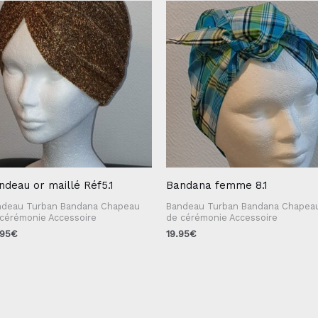
ndeau or maillé Réf5.1
Bandana femme 8.1
ndeau Turban Bandana Chapeau
Bandeau Turban Bandana Chapea
cérémonie Accessoire
de cérémonie Accessoire
.95
€
19.95
€