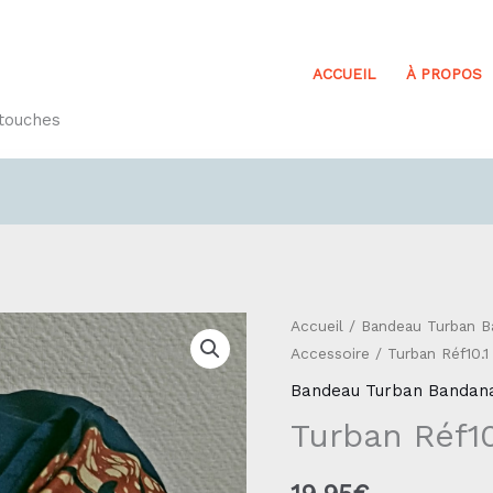
ACCUEIL
À PROPOS
etouches
quantité
Accueil
/
Bandeau Turban B
Accessoire
/ Turban Réf10.1
de
Turban
Bandeau Turban Bandana
Réf10.1
Turban Réf10