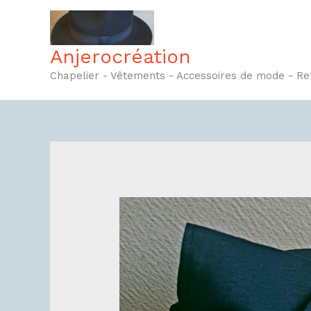
Aller
au
contenu
Anjerocréation
Chapelier - Vêtements - Accessoires de mode - R