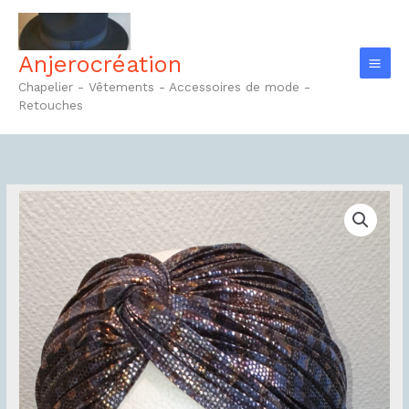
Aller
au
contenu
Anjerocréation
Chapelier - Vêtements - Accessoires de mode -
Retouches
quantité
de
Bandeau
ocre
Ref6.1