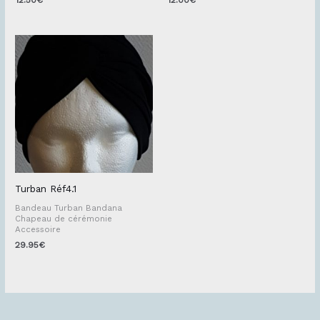
12.50
€
12.00
€
Turban Réf4.1
Bandeau Turban Bandana
Chapeau de cérémonie
Accessoire
29.95
€