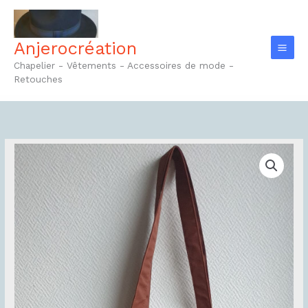
Aller
au
contenu
Anjerocréation
Chapelier - Vêtements - Accessoires de mode -
Retouches
quantité
de
Tote-
bag
Réf3.1