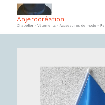
Aller
au
contenu
Anjerocréation
Chapelier - Vêtements - Accessoires de mode - R