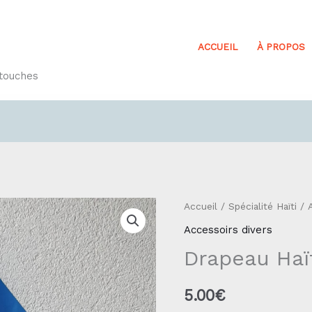
ACCUEIL
À PROPOS
etouches
quantité
Accueil
/
Spécialité Haïti
/
de
Accessoirs divers
Drapeau
Drapeau Haï
Haïti
Réf56
5.00
€