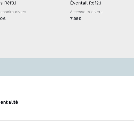
s Réf3.1
Éventail Réf2.1
essoirs divers
Accessoirs divers
00
€
7.95
€
entialité