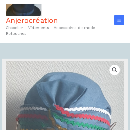
Aller
au
contenu
Anjerocréation
Chapelier - Vêtements - Accessoires de mode -
Retouches
quantité
de
Turban
Réf3.1