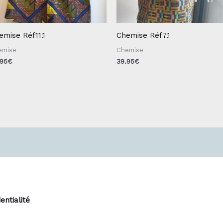
emise Réf11.1
Chemise Réf7.1
emise
Chemise
.95
€
39.95
€
entialité