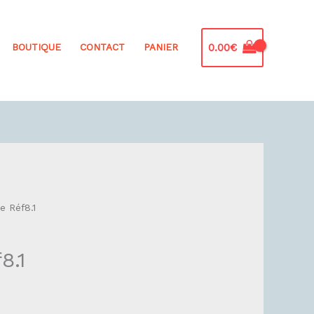
0.00
€
BOUTIQUE
CONTACT
PANIER
e Réf8.1
8.1