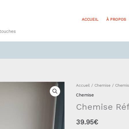
ACCUEIL
À PROPOS
etouches
quantité
Accueil
/
Chemise
/ Chemis
de
Chemise
Chemise
Chemise Réf
Réf8.1
39.95
€