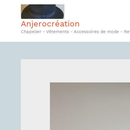
Aller
au
contenu
Anjerocréation
Chapelier - Vêtements - Accessoires de mode - R