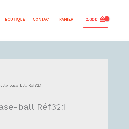
0.00
€
BOUTIQUE
CONTACT
PANIER
ette base-ball Réf32.1
se-ball Réf32.1