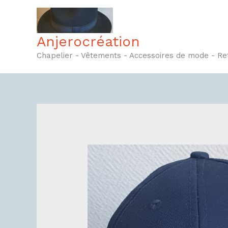
Aller
au
contenu
Anjerocréation
Chapelier - Vêtements - Accessoires de mode - R