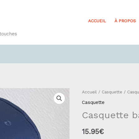
ACCUEIL
À PROPOS
etouches
quantité
Accueil
/
Casquette
/ Casqu
de
Casquette
Casquette
Casquette ba
base-
ball
15.95
€
Réf32.1