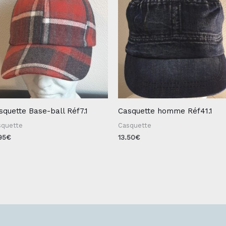
squette Base-ball Réf7.1
Casquette homme Réf41.1
squette
Casquette
95
€
13.50
€