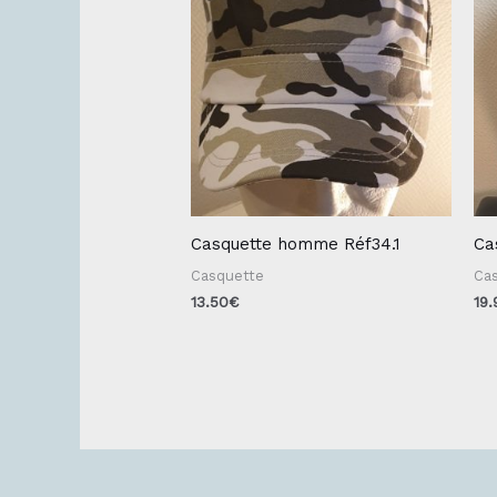
Casquette homme Réf34.1
Ca
Casquette
Ca
13.50
€
19.