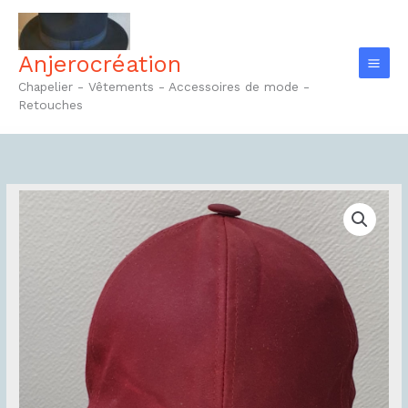
Aller
au
contenu
Anjerocréation
Chapelier - Vêtements - Accessoires de mode -
Retouches
quantité
de
Casquette
homme
Réf46