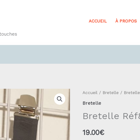
ACCUEIL
À PROPOS
etouches
quantité
Accueil
/
Bretelle
/ Bretell
de
Bretelle
Bretelle
Bretelle Réf
Réf8
19.00
€