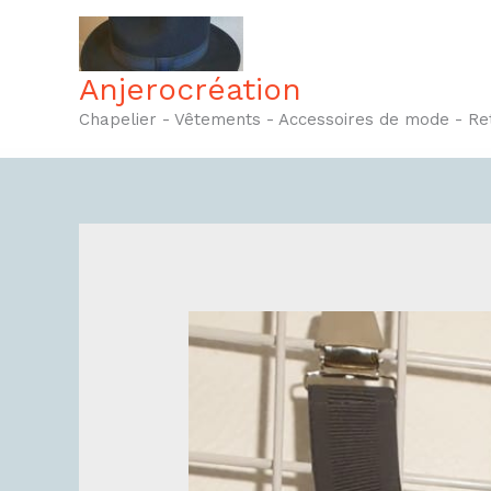
Aller
au
contenu
Anjerocréation
Chapelier - Vêtements - Accessoires de mode - R