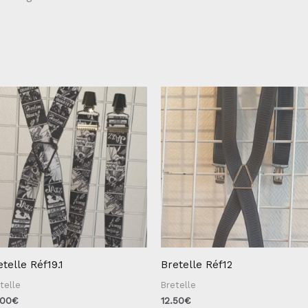
etelle Réf19.1
Bretelle Réf12
telle
Bretelle
.00
€
12.50
€