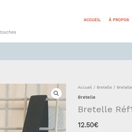
ACCUEIL
À PROPOS
etouches
quantité
Accueil
/
Bretelle
/ Bretelle
de
Bretelle
Bretelle
Bretelle Réf
Réf15
12.50
€