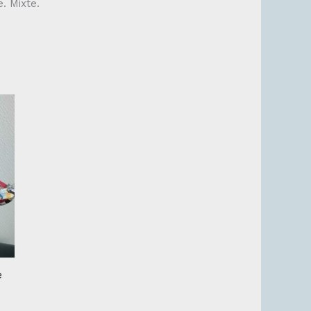
. Mixte.
e