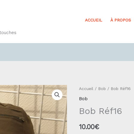
ACCUEIL
À PROPOS
etouches
quantité
Accueil
/
Bob
/ Bob Réf16
de
Bob
Bob
Bob Réf16
Réf16
10.00
€