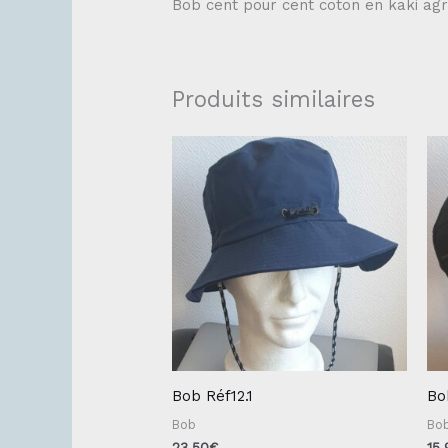
Bob cent pour cent coton en kaki agr
Produits similaires
Bob Réf12.1
Bo
Bob
Bo
23.50
€
15.