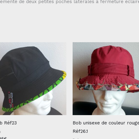
émenté de deux petites poches latérales à fermeture éclaire
b Réf23
Bob unisexe de couleur roug
Réf26.1
b
95
€