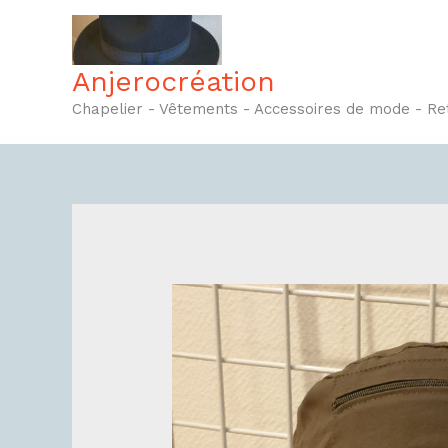
Aller
au
contenu
Anjerocréation
Chapelier - Vêtements - Accessoires de mode - R