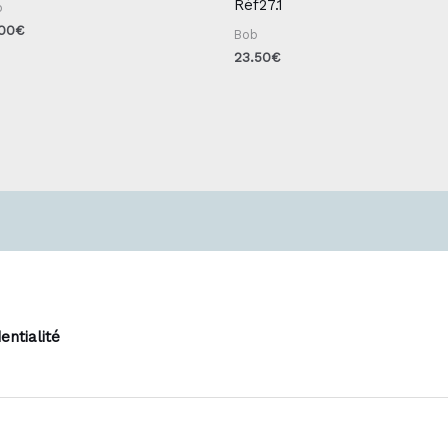
Réf27.1
b
.00
€
Bob
23.50
€
entialité