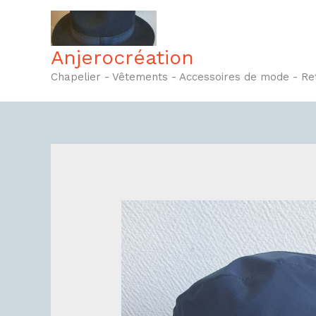
Aller
au
contenu
Anjerocréation
Chapelier - Vêtements - Accessoires de mode - R