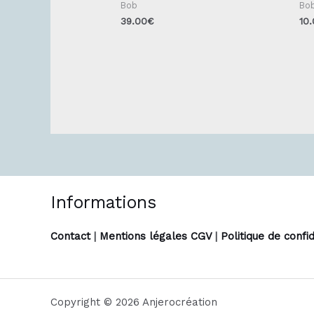
Bob
Bo
39.00
€
10
Informations
Contact
|
Mentions légales CGV
|
Politique de confid
Copyright © 2026 Anjerocréation