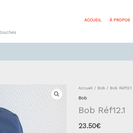
ACCUEIL
À PROPOS
etouches
quantité
Accueil
/
Bob
/ Bob Réf12.1
de
Bob
Bob
Bob Réf12.1
Réf12.1
23.50
€