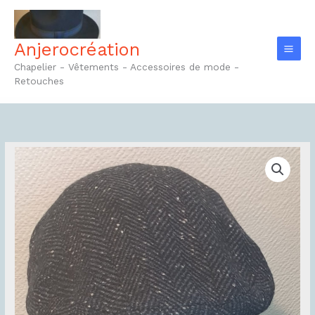
Aller
au
contenu
Anjerocréation
Chapelier - Vêtements - Accessoires de mode -
Retouches
quantité
de
Béret
Réf41.1