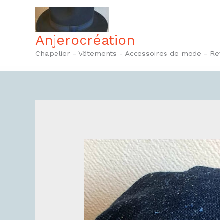
Aller
au
contenu
Anjerocréation
Chapelier - Vêtements - Accessoires de mode - R