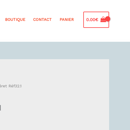
0.00
€
BOUTIQUE
CONTACT
PANIER
ret Réf32.1
1