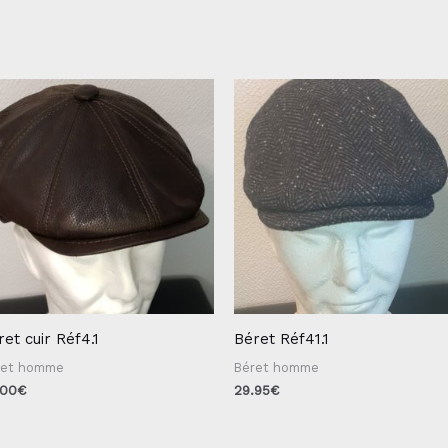
ret cuir Réf4.1
Béret Réf41.1
ret homme
Béret homme
.00
€
29.95
€