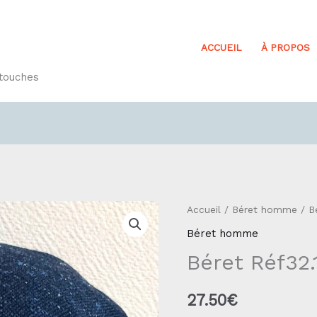
ACCUEIL
À PROPOS
etouches
quantité
Accueil
/
Béret homme
/ Bé
de
Béret homme
Béret
Béret Réf32.
Réf32.1
27.50
€