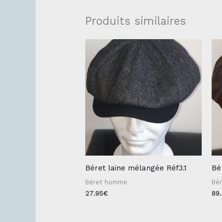
Produits similaires
Béret laine mélangée Réf3.1
Bé
Béret homme
Bé
27.95
€
89