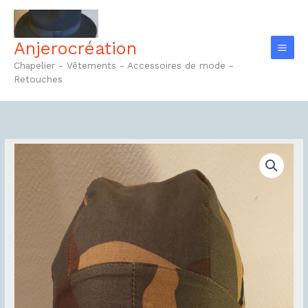
Aller
au
contenu
Anjerocréation
Chapelier - Vêtements - Accessoires de mode -
Retouches
quantité
de
Bandana
homme
Réf1