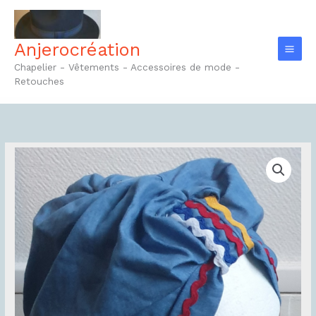
Aller
au
contenu
Anjerocréation
Chapelier - Vêtements - Accessoires de mode -
Retouches
quantité
de
Turban
Réf5.1