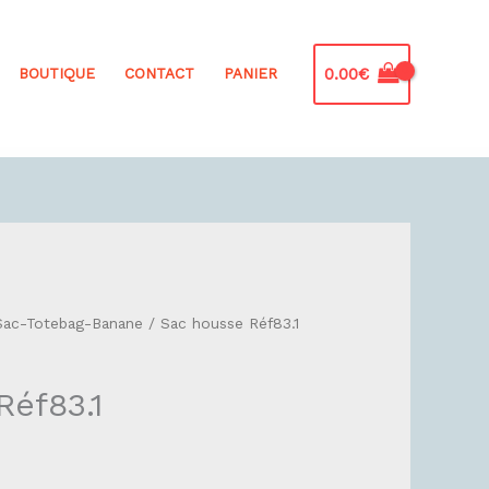
0.00
€
BOUTIQUE
CONTACT
PANIER
Sac-Totebag-Banane
/ Sac housse Réf83.1
Réf83.1