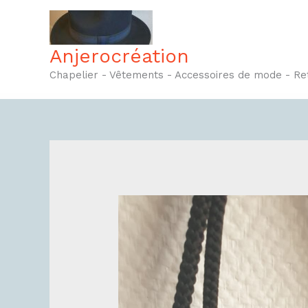
Aller
au
contenu
Anjerocréation
Chapelier - Vêtements - Accessoires de mode - R