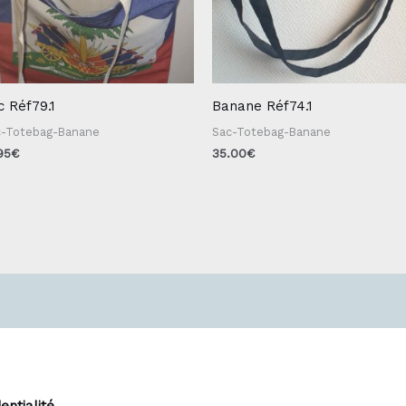
c Réf79.1
Banane Réf74.1
c-Totebag-Banane
Sac-Totebag-Banane
95
€
35.00
€