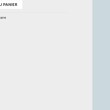
U PANIER
nane