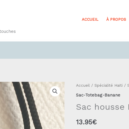
ACCUEIL
À PROPOS
etouches
quantité
Accueil
/
Spécialité Haïti
/
de
Sac-Totebag-Banane
Sac
Sac housse 
housse
Réf83.1
13.95
€