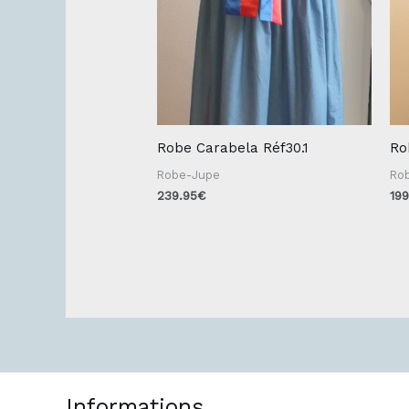
Robe Carabela Réf30.1
Ro
Robe-Jupe
Ro
239.95
€
199
Informations