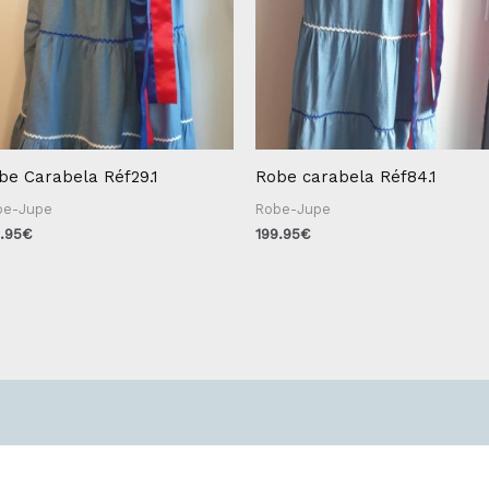
be Carabela Réf29.1
Robe carabela Réf84.1
be-Jupe
Robe-Jupe
.95
€
199.95
€