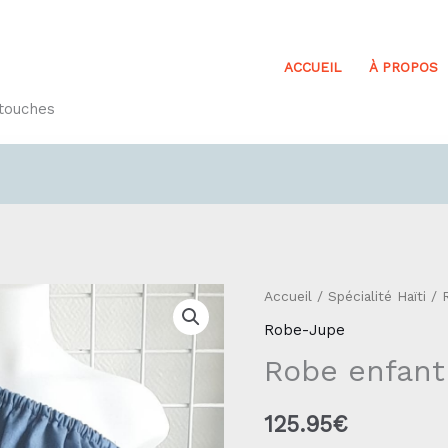
ACCUEIL
À PROPOS
etouches
quantité
Accueil
/
Spécialité Haïti
/
de
Robe-Jupe
Robe
Robe enfant 
enfant
Réf3.1
125.95
€