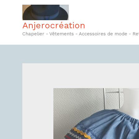
Aller
au
contenu
Anjerocréation
Chapelier - Vêtements - Accessoires de mode - R