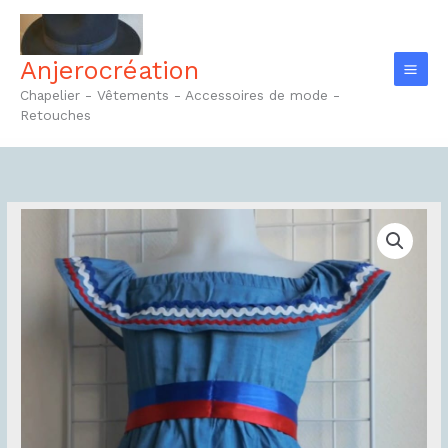
Aller
au
contenu
Anjerocréation
Chapelier - Vêtements - Accessoires de mode -
Retouches
quantité
de
Robe
enfant
Réf23.1