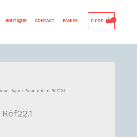
0.00
€
BOUTIQUE
CONTACT
PANIER
Robe-Jupe
/ Robe enfant Réf22.1
Réf22.1