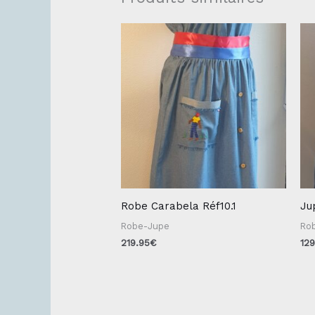
Robe Carabela Réf10.1
Ju
Robe-Jupe
Ro
219.95
€
129