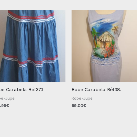
pe Carabela Réf37.1
Robe Carabela Réf38.
be-Jupe
Robe-Jupe
.95
€
69.00
€