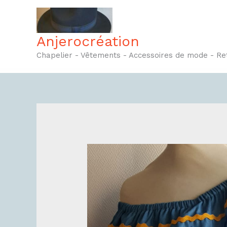
Aller
au
contenu
Anjerocréation
Chapelier - Vêtements - Accessoires de mode - R