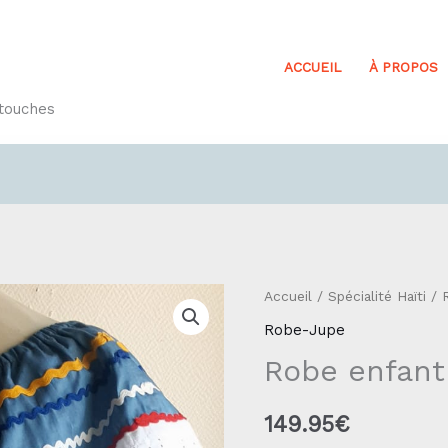
ACCUEIL
À PROPOS
etouches
quantité
Accueil
/
Spécialité Haïti
/
de
Robe-Jupe
Robe
Robe enfant 
enfant
Réf22.1
149.95
€