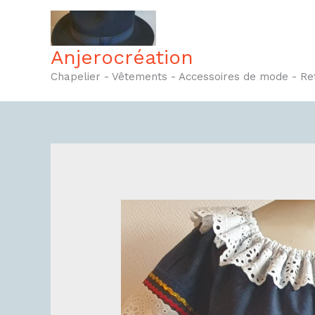
Aller
au
contenu
Anjerocréation
Chapelier - Vêtements - Accessoires de mode - R