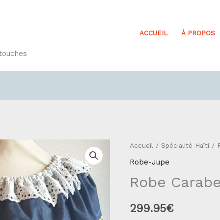
ACCUEIL
À PROPOS
etouches
quantité
Accueil
/
Spécialité Haïti
/
de
Robe-Jupe
Robe
Robe Carabel
Carabela
Réf85.1
299.95
€