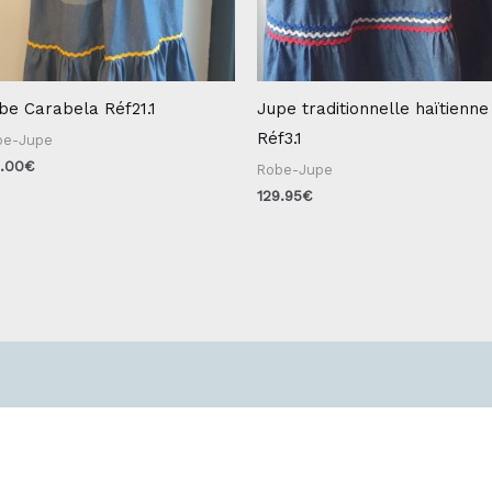
be Carabela Réf21.1
Jupe traditionnelle haïtienne
Réf3.1
be-Jupe
9.00
€
Robe-Jupe
129.95
€