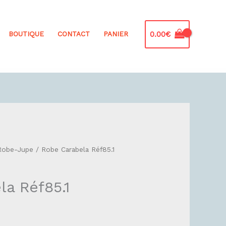
0.00
€
BOUTIQUE
CONTACT
PANIER
Robe-Jupe
/ Robe Carabela Réf85.1
a Réf85.1