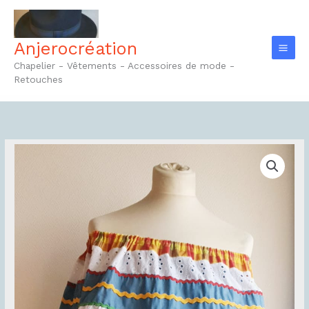
Aller
au
contenu
Anjerocréation
Chapelier - Vêtements - Accessoires de mode -
Retouches
quantité
de
Robe
carabela
Réf18.1