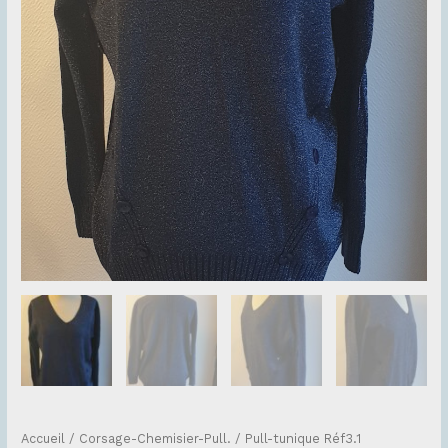
Accueil
/
Corsage-Chemisier-Pull.
/ Pull-tunique Réf3.1