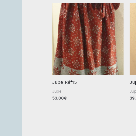
Jupe Réf15
Ju
Jupe
Ju
53.00
€
39