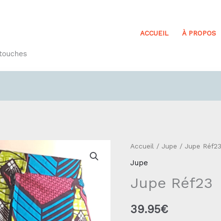
ACCUEIL
À PROPOS
etouches
quantité
Accueil
/
Jupe
/ Jupe Réf2
de
Jupe
Jupe
Jupe Réf23
Réf23
39.95
€