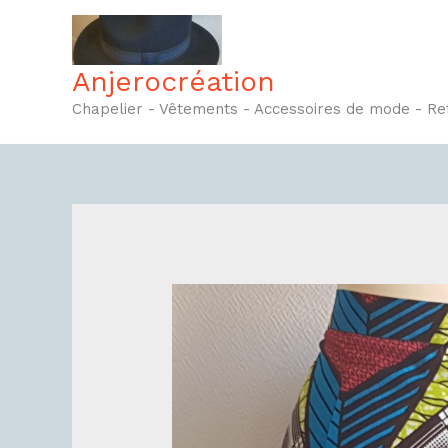
Aller
au
contenu
Anjerocréation
Chapelier - Vêtements - Accessoires de mode - R