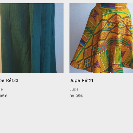
pe Réf3.1
Jupe Réf21
pe
Jupe
.95
€
39.95
€