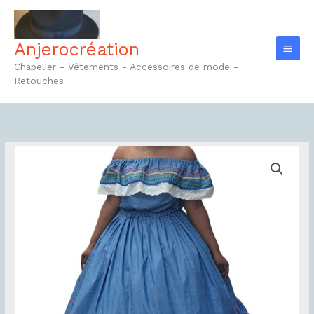
Aller
au
contenu
Anjerocréation
Chapelier - Vêtements - Accessoires de mode -
Retouches
quantité
de
Ensemble
Réf2.1