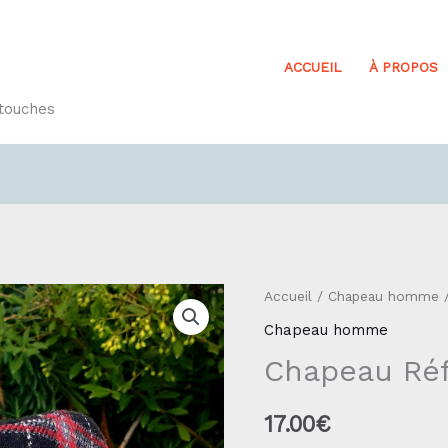
ACCUEIL
À PROPOS
etouches
quantité
Accueil
/
Chapeau homme
/
de
Chapeau homme
Chapeau
Chapeau Réf
Réf18.1
17.00
€