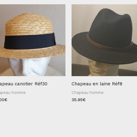
apeau canotier Réf30
Chapeau en laine Réf8
apeau homme
Chapeau homme
.00
€
35.95
€