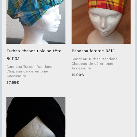
Turban chapeau pleine tête
Bandana femme Réf3
Réf13.1
Bandeau Turban Bandana
Chapeau de cérémonie
Bandeau Turban Bandana
Accessoire
Chapeau de cérémonie
12.00
€
Accessoire
37.95
€