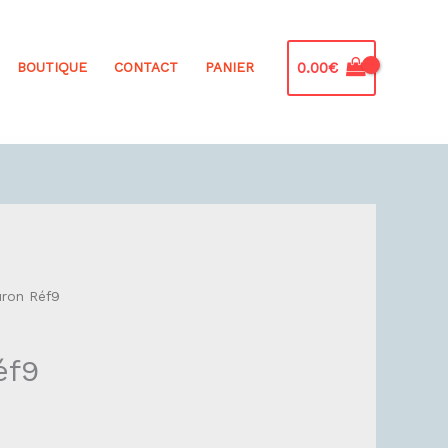
0.00
€
BOUTIQUE
CONTACT
PANIER
uron Réf9
éf9