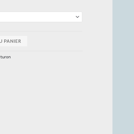
U PANIER
nturon