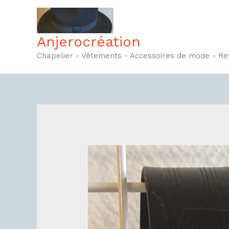
Aller
au
contenu
Anjerocréation
Chapelier - Vêtements - Accessoires de mode - R