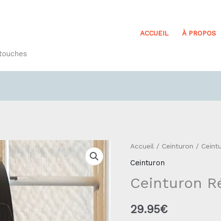
ACCUEIL
À PROPOS
etouches
quantité
Accueil
/
Ceinturon
/ Ceint
de
Ceinturon
Ceinturon
Ceinturon R
Réf9
29.95
€