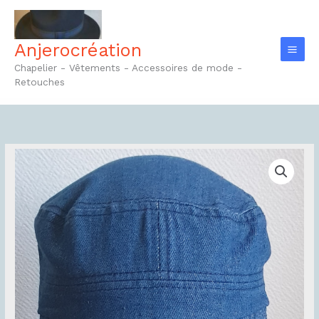
Aller
au
contenu
Anjerocréation
Chapelier - Vêtements - Accessoires de mode -
Retouches
quantité
de
Casquette
Réf33.1