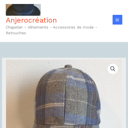
Aller
au
contenu
Anjerocréation
Chapelier - Vêtements - Accessoires de mode -
Retouches
quantité
de
Casquette
Base-
ball
Réf18.1