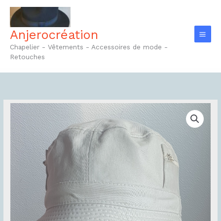
Aller
au
contenu
Anjerocréation
Chapelier - Vêtements - Accessoires de mode -
Retouches
quantité
de
Bob
Réf10.1