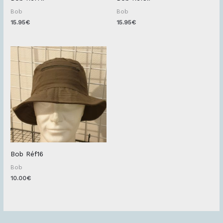
Bob
Bob
15.95
€
15.95
€
Bob Réf16
Bob
10.00
€