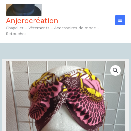
Aller
au
contenu
Anjerocréation
Chapelier - Vêtements - Accessoires de mode -
Retouches
quantité
de
Bandeau
Réf15.1