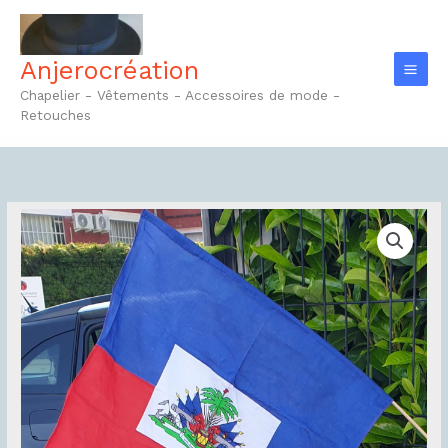
Aller
au
contenu
Anjerocréation
Chapelier - Vêtements - Accessoires de mode -
Retouches
quantité
de
bandana
+
mât
Réf54